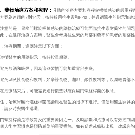
3、藥物治療方案和療程：
具體的治療方案和療程會根據感染的嚴重程
方案為連續的7到14天，按時服用抗生素和PPIs，并遵循醫生的指示和建
意的是，胃幽門螺旋桿菌感染的藥物治療可能面臨抗生素耐藥性的問題
此，在選擇治療方案時，醫生會考慮抗生素的局部耐藥率和患者的耐藥性
治療期間，還應注意以下方面：
生的用藥指示，按時按量服藥。
酒和吸煙，因為這些習慣可能加重胃部炎癥。
激性食物和飲料，如辛辣食物、咖啡、酸性飲料等，以減輕胃部不
結束后，可能需要進行復查以確保幽門螺旋桿菌的根除。
，治療胃幽門螺旋桿菌感染應在醫生的指導下進行。僅使用醫生開具的
，請及時與醫生溝通。
螺旋桿菌是導致胃炎的重要原因之一。及時診斷和治療可以有效控制幽
個人衛生習慣也是預防感染的重要措施。如有疑慮或癥狀出現，建議咨詢