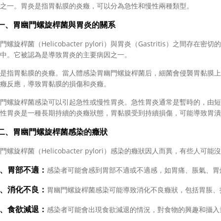
之一。胃炎是指胃黏膜的炎癥，可以分為急性和慢性兩種類型。
胃幽門螺旋桿菌與胃炎的關系
旋桿菌（Helicobacter pylori）與胃炎（Gastritis）之
中。它被認為是導致胃炎的主要病因之一。
指胃黏膜的炎癥。當人體感染胃幽門螺旋桿菌后，細菌會侵襲胃黏膜上
癥反應，導致胃黏膜的損傷和炎癥。
螺旋桿菌感染可以引起急性或慢性胃炎。急性胃炎通常是暫時的，由短
性胃炎是一種長期持續的炎癥狀態，胃黏膜受到持續損傷，可能導致胃潰
胃幽門螺旋桿菌感染的癥狀
旋桿菌（Helicobacter pylori）感染的癥狀因人而異，有些
1、胃部不適：
感染者可能會感到胃部不適或不適感，如胃痛、脹氣、胃
2、消化不良：
胃幽門螺旋桿菌感染可能導致消化不良癥狀，包括胃脹、
3、食欲減退：
感染者可能會出現食欲減退的情況，對食物的興趣和攝入