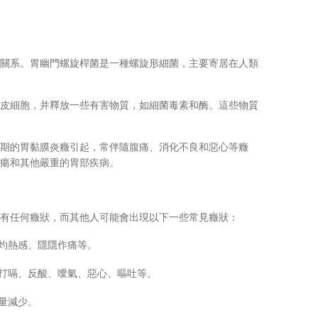
間存在密切的關系。胃幽門螺旋桿菌是一種螺旋形細菌，主要寄居在人類
皮細胞，并釋放一些有害物質，如細菌毒素和酶。這些物質
期的胃黏膜炎癥引起，常伴隨腹痛、消化不良和惡心等癥
瘍和其他嚴重的胃部疾病。
人可能沒有任何癥狀，而其他人可能會出現以下一些常見癥狀：
灼熱感、隱隱作痛等。
打嗝、反酸、噯氣、惡心、嘔吐等。
量減少。