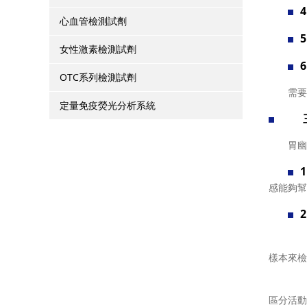
心血管檢測試劑
女性激素檢測試劑
OTC系列檢測試劑
需要注
定量免疫熒光分析系統
三、
胃幽門螺
感能夠幫
樣本來檢
區分活動