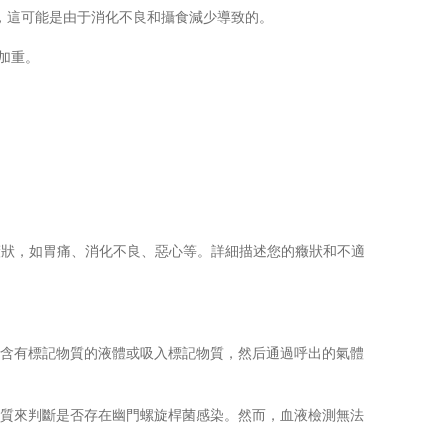
，這可能是由于消化不良和攝食減少導致的。
加重。
癥狀，如胃痛、消化不良、惡心等。詳細描述您的癥狀和不適
含有標記物質的液體或吸入標記物質，然后通過呼出的氣體
質來判斷是否存在幽門螺旋桿菌感染。然而，血液檢測無法