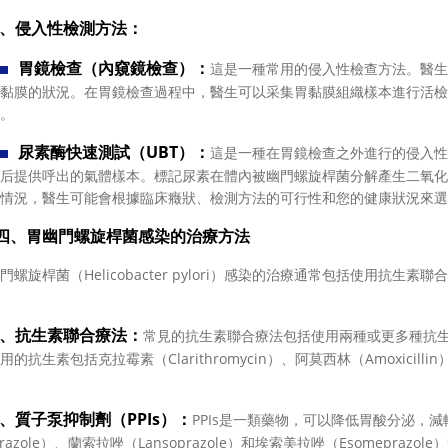
3、侵入性檢測方法：
胃鏡檢查（內窺鏡檢查）：
這是一種常用的侵入性檢查方法。醫生
黏膜的狀況。在胃鏡檢查過程中，醫生可以采集胃黏膜組織樣本進行活檢
。
尿素酶快速測試（UBT）：
這是一種在胃鏡檢查之外進行的侵入性
后提供呼出的氣體樣本。標記尿素在體內被幽門螺旋桿菌分解產生二氧化
情況，醫生可能會根據臨床癥狀、檢測方法的可行性和您的健康狀況來選
胃幽門螺旋桿菌感染的治療方法
旋桿菌（Helicobacter pylori）感染的治療通常包括使用抗
1、抗生素聯合療法：
常見的抗生素聯合療法包括使用兩種或更多種抗生素與質子泵
的抗生素包括克拉霉素（Clarithromycin）、阿莫西林（Amoxicillin）、
2、質子泵抑制劑（PPIs）：
PPIs是一類藥物，可以降低胃酸分泌，減
razole）、蘭索拉唑（Lansoprazole）和埃索美拉唑（Esomeprazole