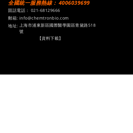
全國統一服務熱線：
4006039699
固話電話：
021-68129666
郵箱:
info@chemtronbio.com
上海市浦東新區國際醫學園區青黛路518
地址:
號
【資料下載】