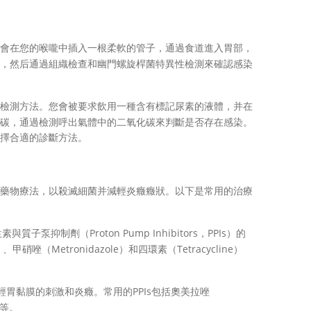
會在您的喉嚨中插入一根柔軟的管子，通過食道進入胃部，
，然后通過組織檢查和幽門螺旋桿菌特異性檢測來確認感染
檢測方法。您會被要求飲用一種含有標記尿素的液體，并在
碳，通過檢測呼出氣體中的二氧化碳來判斷是否存在感染。
擇合適的診斷方法。
生素聯合藥物療法，以殺滅細菌并減輕炎癥癥狀。以下是常用的治療
抑制劑（Proton Pump Inhibitors，PPIs）的
甲硝唑（Metronidazole）和四環素（Tetracycline）
輕胃黏膜的刺激和炎癥。常用的PPIs包括奧美拉唑
）等。