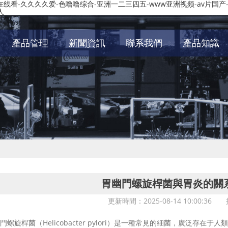
机在线看-久久久久爱-色噜噜综合-亚洲一二三四五-www亚洲视频-av片国产
人
產品管理
新聞資訊
聯系我們
產品知識
胃幽門螺旋桿菌與胃炎的關
更新時間：2025-08-14 10:00:3
旋桿菌（Helicobacter pylori）是一種常見的細菌，廣泛存在于人