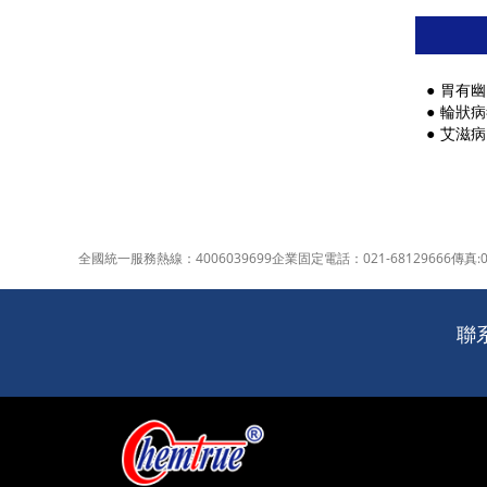
胃有幽
輪狀病
艾滋病
全國統一服務熱線：
4006039699
企業固定電話：
021-68129666
傳真:0
聯