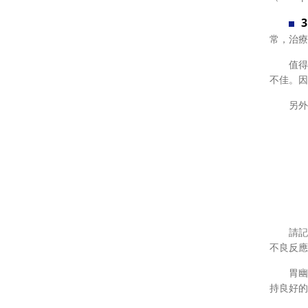
常，治療
值得注
不佳。因
另外，
遵循醫
避免飲
避免刺
在治療
請記住
不良反應
胃幽門
持良好的